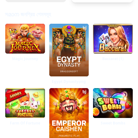
সമാന জনপ্রিয় গেমসমূহ
Magic Journey
Baccarat (1)
Egypt Dynastypng
Farm Of Fortune
Sweet Bombs