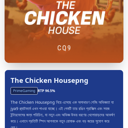
▶
The Chicken Housepng
PrimeGaming
RTP 96.5%
The Chicken Housepng নিয়ে এসেছে এক অসাধারণ গেমিং অভিজ্ঞতা যা
jya9 প্ল্যাটফর্মে এখন পাওয়া যাচ্ছে। এই গেমটি তার রঙিন গ্রাফিক্স এবং সহজ
ইন্টারফেসের জন্য পরিচিত, যা নতুন এবং অভিজ্ঞ উভয় ধরণের খেলোয়াড়দের আকর্ষণ
করে। এখানে প্রতিটি স্পিন আপনাকে নতুন রোমাঞ্চ এবং বড় জয়ের সুযোগ করে
দেয়।