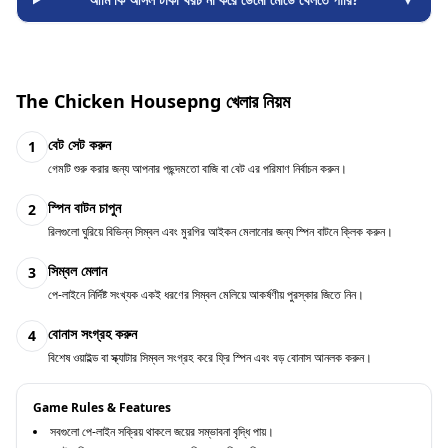
The Chicken Housepng খেলার নিয়ম
বেট সেট করুন
1
গেমটি শুরু করার জন্য আপনার পছন্দমতো বাজি বা বেট এর পরিমাণ নির্বাচন করুন।
স্পিন বাটন চাপুন
2
রিলগুলো ঘুরিয়ে বিভিন্ন সিম্বল এবং মুরগির আইকন মেলানোর জন্য স্পিন বাটনে ক্লিক করুন।
সিম্বল মেলান
3
পে-লাইনে নির্দিষ্ট সংখ্যক একই ধরণের সিম্বল মেলিয়ে আকর্ষণীয় পুরস্কার জিতে নিন।
বোনাস সংগ্রহ করুন
4
বিশেষ ওয়াইল্ড বা স্ক্যাটার সিম্বল সংগ্রহ করে ফ্রি স্পিন এবং বড় বোনাস আনলক করুন।
Game Rules & Features
সবগুলো পে-লাইন সক্রিয় থাকলে জয়ের সম্ভাবনা বৃদ্ধি পায়।