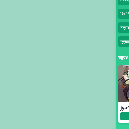
ফ্রি স্
সম্ভাব
নূন্যত
আরও 
jya