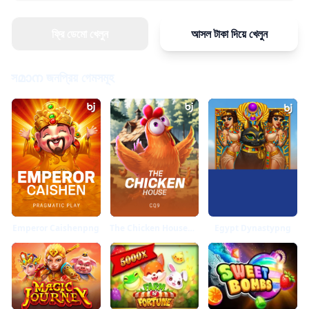
ফ্রি ডেমো খেলুন
আসল টাকা দিয়ে খেলুন
সമാന জনপ্রিয় গেমসমূহ
Emperor Caishenpng
The Chicken Housepng
Egypt Dynastypng