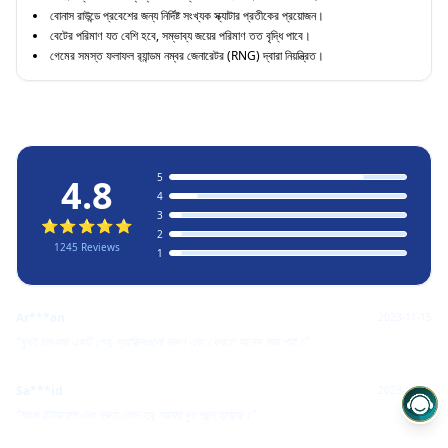
বোনাস রাউন্ডে প্রবেশের জন্য নির্দিষ্ট সংখ্যক স্ক্যাটার প্রতীকের প্রয়োজন।
বেটের পরিমাণ যত বেশি হবে, সম্ভাব্য জয়ের পরিমাণ তত বৃদ্ধি পাবে।
গেমের সমস্ত ফলাফল র‍্যান্ডম নম্বর জেনারেটর (RNG) দ্বারা নিয়ন্ত্রিত।
5
4.8
4
3
⭐⭐⭐⭐⭐
2
1245 Reviews
1
Ar***an
2023-11-15
“খুবই চমৎকার একটি গেম, গ্রাফিক্সগুলো দারুণ এবং খেলতে অনেক মজা পাই।”
Sa***id
2023-12-02
“সহজ ইন্টারফেস এবং দ্রুত লোড হয়, আমার খুব পছন্দ হয়েছে।”